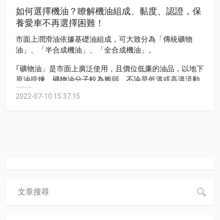
如何選擇機油？瞭解機油組成、黏度、認證，保
養愛車不再選擇困難！
市面上潤滑油依據基礎油組成，可大致分為「傳統礦物
油」、「半合成機油」、「全合成機油」。
｢礦物油」是市面上廣泛使用，且價位低廉的油品，以地下
原油提煉，礦物油分子較為脆弱，不論是低溫或高溫流動
性都有限，容易有氧化現象，擁有基礎潤滑功能，足以應
2022-07-10 15:37:15
付一般道路駕駛，是便宜經濟的油品選擇。
「半合成機油」基礎油由礦物油與合成油依各油商調製比
例混合而成，各項性能介於礦物油與全合成機油之間，是
兼顧性能與經濟性的油品選擇。