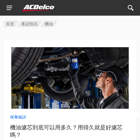
首頁
產品快訊
機油
保養秘訣
機油濾芯到底可以用多久？用得久就是好濾芯
嗎？