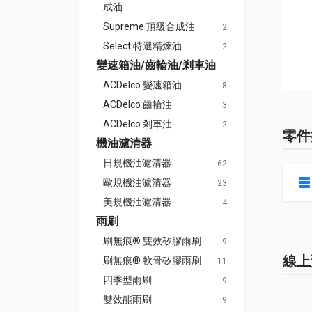
成油
Supreme 頂級合成油
2
Select 特選精煉油
2
變速箱油/齒輪油/剎車油
ACDelco 變速箱油
8
ACDelco 齒輪油
3
ACDelco 剎車油
2
零件
機油濾清器
日規機油濾清器
62
歐規機油濾清器
23
美規機油濾清器
4
雨刷
刷無痕® 雙效矽膠雨刷
9
線上
刷無痕® 軟骨矽膠雨刷
11
四季型雨刷
9
雙效能雨刷
9