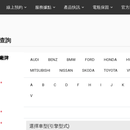
線上預約
服務據點
產品快訊
電瓶保固
官方
查詢
廠牌
AUDI
BENZ
BMW
FORD
HONDA
H
MITSUBISHI
NISSAN
SKODA
TOYOTA
V
*
A
B
C
D
F
H
I
J
K
V
*
*
選擇車型(引擎型式)