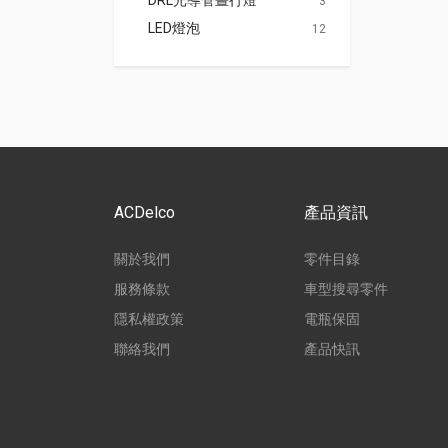
DRL光導管晝行燈
3
LED燈泡
12
ACDelco
產品資訊
關於我們
零件目錄
服務條款
車型搜尋零件
隱私權政策
電瓶保固
聯絡我們
產品快訊