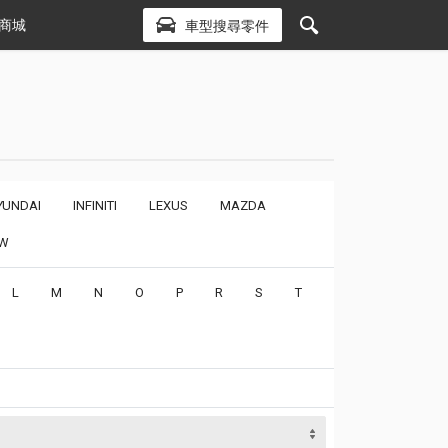
商城
車型搜尋零件
YUNDAI
INFINITI
LEXUS
MAZDA
W
L
M
N
O
P
R
S
T