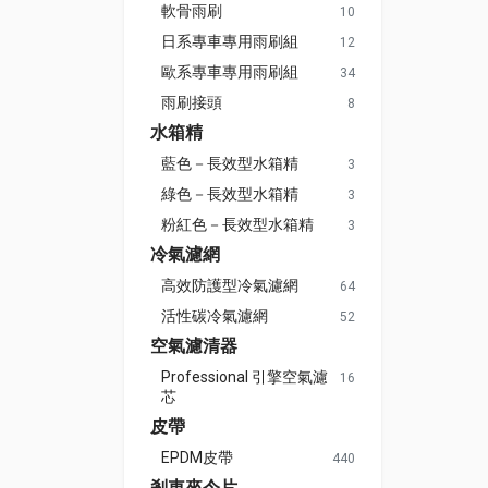
軟骨雨刷
10
日系專車專用雨刷組
12
歐系專車專用雨刷組
34
雨刷接頭
8
水箱精
藍色－長效型水箱精
3
綠色－長效型水箱精
3
粉紅色－長效型水箱精
3
冷氣濾網
高效防護型冷氣濾網
64
活性碳冷氣濾網
52
空氣濾清器
Professional 引擎空氣濾
16
芯
皮帶
EPDM皮帶
440
剎車來令片