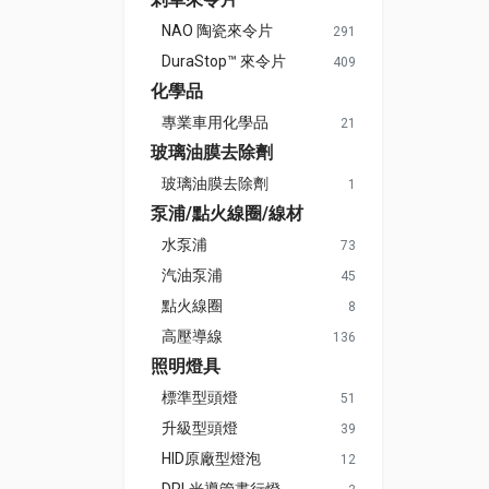
NAO 陶瓷來令片
291
DuraStop™ 來令片
409
化學品
專業車用化學品
21
玻璃油膜去除劑
玻璃油膜去除劑
1
泵浦/點火線圈/線材
水泵浦
73
汽油泵浦
45
點火線圈
8
高壓導線
136
照明燈具
標準型頭燈
51
升級型頭燈
39
HID原廠型燈泡
12