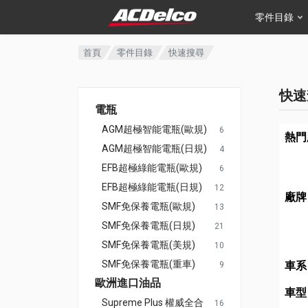
零件目錄
首頁
零件目錄
快速搜尋
快速
電瓶
AGM超極智能電瓶(歐規)
6
熱門
AGM超極智能電瓶(日規)
4
EFB超極綠能電瓶(歐規)
6
EFB超極綠能電瓶(日規)
12
廠牌
SMF免保養電瓶(歐規)
13
SMF免保養電瓶(日規)
21
SMF免保養電瓶(美規)
10
SMF免保養電瓶(重車)
車系
9
歐洲進口油品
車型
Supreme Plus 權威全合
16