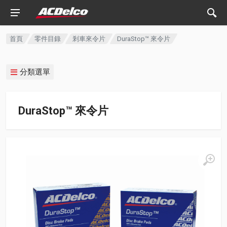
首頁
零件目錄
剎車來令片
DuraStop™ 來令片
分類選單
DuraStop™ 來令片