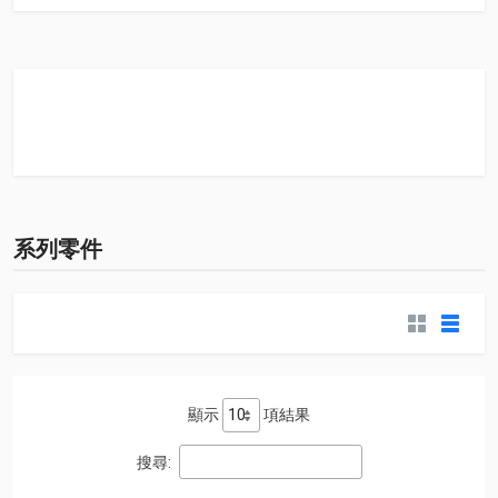
系列零件
顯示
項結果
搜尋: