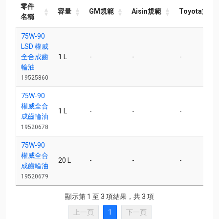
零件
容量
GM規範
Aisin規範
Toyota規範
名稱
零件
容量
GM規範
Aisin規範
Toyota規範
75W-90
名稱
LSD 權威
全合成齒
1 L
-
-
-
輪油
19525860
75W-90
權威全合
1 L
-
-
-
成齒輪油
19520678
75W-90
權威全合
20 L
-
-
-
成齒輪油
19520679
顯示第 1 至 3 項結果，共 3 項
上一頁
1
下一頁