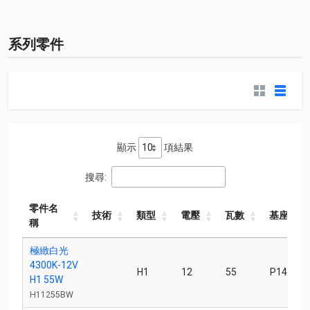
系列零件
顯示
項結果
搜尋:
零件名
技術
類型
電壓
瓦數
基座
稱
零件名
技術
類型
電壓
瓦數
基座
極緻白光
稱
4300K-12V
H1
12
55
P14.5s
H1 55W
H11255BW