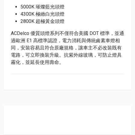
5000K 璀燦藍光頭燈
4300K 極緻白光頭燈
2800K 超極黃金頭燈
ACDelco 優質頭燈系列不僅符合美國 DOT 標準，並通
過歐洲 E1 高標準認證，電力消耗與傳統鹵素車燈相
同，安裝容易且符合原廠規格，讓車主不必改裝既有
電路，可立即換裝升級。抗紫外線玻璃，可防止燈具
霧化，並延長使用壽命。