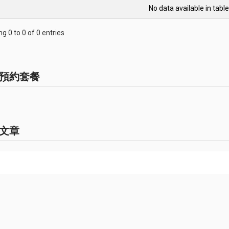
No data available in table
g 0 to 0 of 0 entries
預約套餐
文章