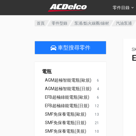
零件目錄
首頁
零件型錄
泵浦/點火線圈/線材
汽油泵浦
車型搜尋零件
S
電瓶
AGM超極智能電瓶(歐規)
6
AGM超極智能電瓶(日規)
4
EFB超極綠能電瓶(歐規)
6
EFB超極綠能電瓶(日規)
12
SMF免保養電瓶(歐規)
13
SMF免保養電瓶(日規)
21
SMF免保養電瓶(美規)
10