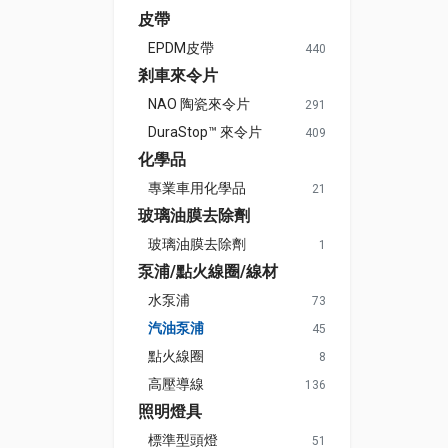
皮帶
EPDM皮帶
440
剎車來令片
NAO 陶瓷來令片
291
DuraStop™ 來令片
409
化學品
專業車用化學品
21
玻璃油膜去除劑
玻璃油膜去除劑
1
泵浦/點火線圈/線材
水泵浦
73
汽油泵浦
45
點火線圈
8
高壓導線
136
照明燈具
標準型頭燈
51