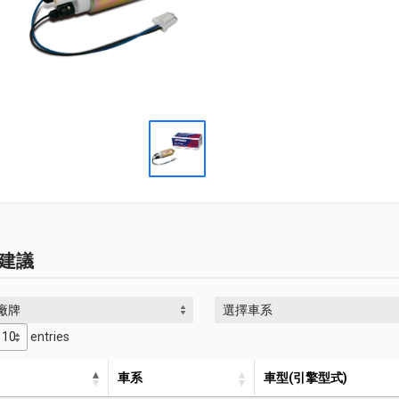
建議
廠牌
選擇車系
entries
車系
車型(引擎型式)