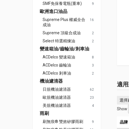
SMF免保養電瓶(重車)
9
歐洲進口油品
Supreme Plus 權威全合
16
成油
Supreme 頂級合成油
2
Select 特選精煉油
2
變速箱油/齒輪油/剎車油
ACDelco 變速箱油
8
ACDelco 齒輪油
3
ACDelco 剎車油
2
機油濾清器
適用
日規機油濾清器
62
歐規機油濾清器
23
選擇
美規機油濾清器
4
Show
雨刷
刷無痕® 雙效矽膠雨刷
9
品牌