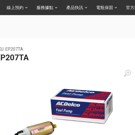
線上預約
服務據點
產品快訊
電瓶保固
官方
KU: EP207TA
EP207TA