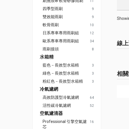
刷無痕® 軟骨矽膠雨刷
11
四季型雨刷
9
雙效能雨刷
9
Showin
軟骨雨刷
10
日系專車專用雨刷組
12
歐系專車專用雨刷組
34
線上
雨刷接頭
8
水箱精
藍色－長效型水箱精
3
相關
綠色－長效型水箱精
3
粉紅色－長效型水箱精
3
冷氣濾網
高效防護型冷氣濾網
64
活性碳冷氣濾網
52
空氣濾清器
Professional 引擎空氣濾
16
芯