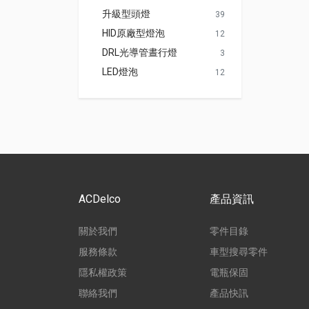
升級型頭燈
39
HID原廠型燈泡
12
DRL光導管晝行燈
3
LED燈泡
12
ACDelco
產品資訊
關於我們
零件目錄
服務條款
車型搜尋零件
隱私權政策
電瓶保固
聯絡我們
產品快訊