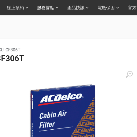
線上預約
服務據點
產品快訊
電瓶保固
官方
KU: CF306T
CF306T