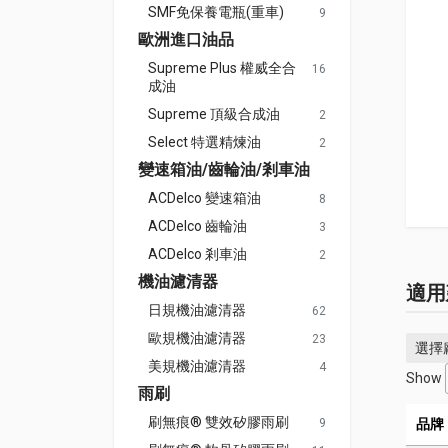
SMF免保養電瓶(重車)
9
歐洲進口油品
Supreme Plus 權威全合
16
成油
Supreme 頂級合成油
2
Select 特選精煉油
2
變速箱油/齒輪油/剎車油
ACDelco 變速箱油
8
ACDelco 齒輪油
3
ACDelco 剎車油
2
機油濾清器
適用
日規機油濾清器
62
歐規機油濾清器
23
選擇
美規機油濾清器
4
Show
雨刷
刷無痕® 雙效矽膠雨刷
9
品牌