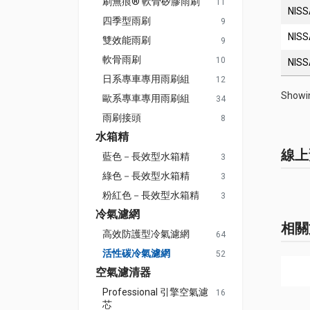
刷無痕® 軟骨矽膠雨刷
11
NIS
四季型雨刷
9
NIS
雙效能雨刷
9
軟骨雨刷
10
NIS
日系專車專用雨刷組
12
Showin
歐系專車專用雨刷組
34
雨刷接頭
8
水箱精
線上
藍色－長效型水箱精
3
綠色－長效型水箱精
3
粉紅色－長效型水箱精
3
冷氣濾網
相關
高效防護型冷氣濾網
64
活性碳冷氣濾網
52
空氣濾清器
Professional 引擎空氣濾
16
芯