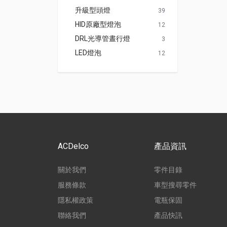
升級型頭燈
39
HID原廠型燈泡
12
DRL光導管晝行燈
3
LED燈泡
12
ACDelco
產品資訊
關於我們
零件目錄
服務條款
車型搜尋零件
隱私權政策
電瓶保固
聯絡我們
產品快訊