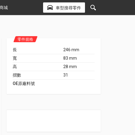
商城
車型搜尋零件
零件規格
長
246 mm
寬
83 mm
高
28 mm
摺數
31
OE原廠料號