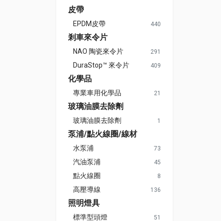
皮帶
EPDM皮帶
440
剎車來令片
NAO 陶瓷來令片
291
DuraStop™ 來令片
409
化學品
專業車用化學品
21
玻璃油膜去除劑
玻璃油膜去除劑
1
泵浦/點火線圈/線材
水泵浦
73
汽油泵浦
45
點火線圈
8
高壓導線
136
照明燈具
標準型頭燈
51