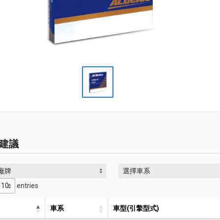
建議
廠牌
選擇車系
entries
車系
車型(引擎型式)