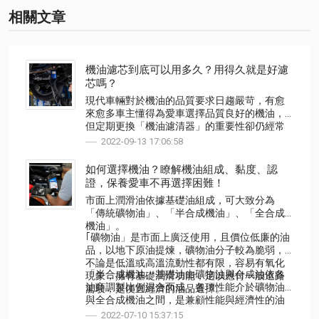
相關文章
機油濾芯到底可以用多久？用得久就是好濾
芯嗎？
現代車輛對於機油的品質要求日趨嚴苛，有愈
來愈多車主懂得為愛車選擇品質良好的機油，
但定期更換「機油濾清器」的重要性卻仍經常
被忽略！現在就跟著ACDelco一起瞭解「機油濾
2022-09-13 17:06:58
清器」有什麼功用，以及該如何選擇良好的機
油濾清器吧！
如何選擇機油？瞭解機油組成、黏度、認
證，保養愛車不再選擇困難！
市面上潤滑油依據基礎油組成，可大致分為
「傳統礦物油」、「半合成機油」、「全合成
機油」。
｢礦物油」是市面上廣泛使用，且價位低廉的油
品，以地下原油提煉，礦物油分子較為脆弱，
不論是低溫或高溫流動性都有限，容易有氧化
「半合成機油」基礎油由礦物油與合成油依各
現象，擁有基礎潤滑功能，足以應付一般道路
油商調製比例混合而成，各項性能介於礦物油
駕駛，是便宜經濟的油品選擇。
與全合成機油之間，是兼顧性能與經濟性的油
品選擇。
2022-07-10 15:37:15