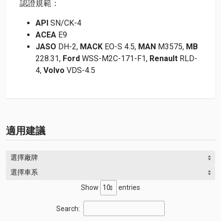
認證規範：
API
SN/CK-4
ACEA
E9
JASO
DH-2,
MACK
EO-S 4.5,
MAN
M3575,
MB
228.31,
Ford
WSS-M2C-171-F1,
Renault
RLD-
4,
Volvo
VDS-4.5
適用建議
選擇廠牌
選擇車系
Show
entries
Search: