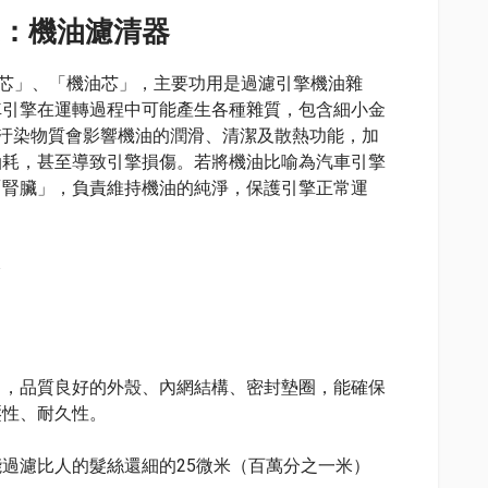
：機油濾清器
「機油濾芯」、「機油芯」，主要功用是過濾引擎機油雜
車引擎在運轉過程中可能產生各種雜質，包含細小金
汙染物質會影響機油的潤滑、清潔及散熱功能，加
油耗，甚至導致引擎損傷。若將機油比喻為汽車引擎
「腎臟」，負責維持機油的純淨，保護引擎正常運
力，品質良好的外殼、內網結構、密封墊圈，能確保
壓性、耐久性。
過濾比人的髮絲還細的25微米（百萬分之一米）