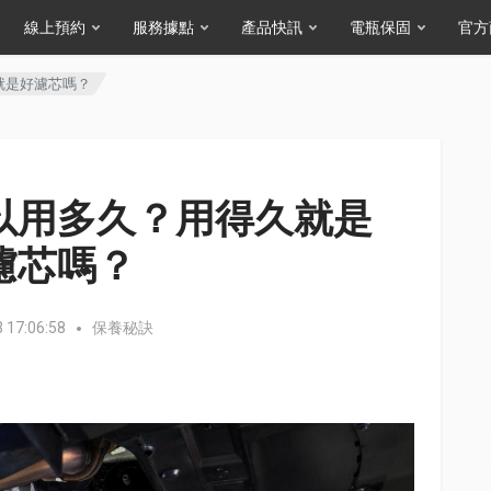
線上預約
服務據點
產品快訊
電瓶保固
官方
就是好濾芯嗎？
以用多久？用得久就是
濾芯嗎？
 17:06:58
保養秘訣