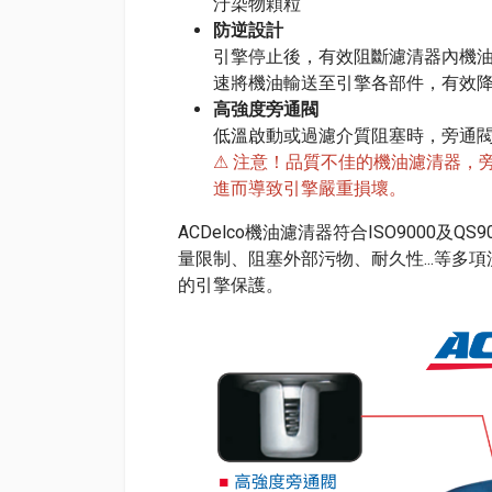
汙染物顆粒
防逆設計
引擎停止後，有效阻斷濾清器內機
速將機油輸送至引擎各部件，有效
高強度旁通閥
低溫啟動或過濾介質阻塞時，旁通
⚠ 注意！品質不佳的機油濾清器，
進而導致引擎嚴重損壞。
ACDelco機油濾清器符合ISO9000
量限制、阻塞外部污物、耐久性...等
的引擎保護。