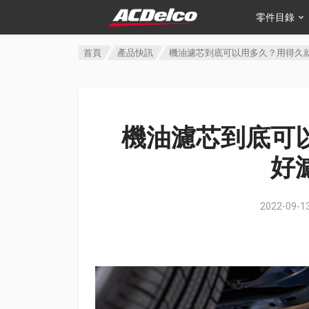
零件目錄
首頁
產品快訊
機油濾芯到底可以用多久？用得久
機油濾芯到底可
好
2022-09-13