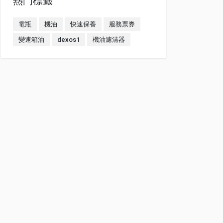
熱門標籤
電瓶
機油
快速保養
服務票券
變速箱油
dexos1
機油濾清器