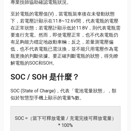
專業技師協助確認電瓶狀況。
至於電瓶的電壓值(V)，當電瓶裝車後在未發動狀態
下，若電壓計顯示在11.8~12.6V間，代表電瓶的電壓
在正常狀態；若電壓計顯示低於11.8V，則代表電瓶需
要進行充電。然而，即使電壓正常，也不代表電瓶仍
有足夠能力穩定地啟動車輛；反之，若量測電壓偏
低，也不代表電瓶已需汰換，並不能只用電壓作為電
瓶更換的判斷依據。要正確判斷電瓶的狀態，得先瞭
解電瓶的SOC和SOH。
SOC / SOH 是什麼？
SOC (State of Charge)，代表「電池電量狀態」，類
似於智慧型手機上顯示的電量%數。
SOC =（當下可釋放電量 / 充電完後可釋放電量）
* 100%