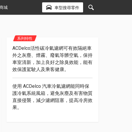
商城
車型搜尋零件
系列特性
ACDelco活性碳冷氣濾網可有效隔絕車
外之灰塵、煙霧、廢氣等髒空氣，保持
車室清新，加上良好之除臭效能，能有
效保護駕駛人及乘客健康。
使用 ACDelco 汽車泠氣濾網能同時保
護冷氣系統風箱，避免灰塵及有害物質
直接侵襲，減少濾網阻塞，提高冷房效
果。