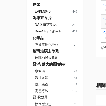
皮帶
C
C
EPDM皮帶
440
剎車來令片
C
C
NAO 陶瓷來令片
291
DuraStop™ 來令片
409
C
化學品
C
專業車用化學品
21
顯示
玻璃油膜去除劑
玻璃油膜去除劑
1
泵浦/點火線圈/線材
水泵浦
73
汽油泵浦
45
相關
點火線圈
8
高壓導線
136
照明燈具
標準型頭燈
51