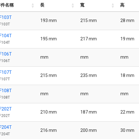
零件名稱
長
寬
高
零件名稱
長
寬
高
F103T
193 mm
215 mm
28 mm
F103T
F104T
195 mm
217 mm
19 mm
F104T
F106T
mm
mm
mm
F106T
F107T
215 mm
235 mm
18 mm
F107T
F108T
mm
mm
mm
F108T
F202T
210 mm
187 mm
22 mm
F202T
F204T
216 mm
200 mm
30 mm
F204T