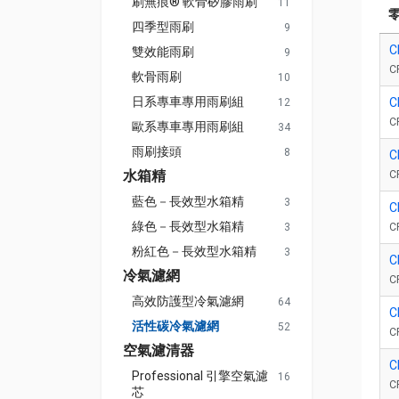
刷無痕® 軟骨矽膠雨刷
11
四季型雨刷
9
C
雙效能雨刷
9
C
軟骨雨刷
10
日系專車專用雨刷組
C
12
C
歐系專車專用雨刷組
34
雨刷接頭
8
C
水箱精
C
藍色－長效型水箱精
3
C
綠色－長效型水箱精
3
C
粉紅色－長效型水箱精
3
C
冷氣濾網
C
高效防護型冷氣濾網
64
C
活性碳冷氣濾網
52
C
空氣濾清器
C
Professional 引擎空氣濾
16
C
芯