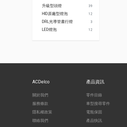
升級型頭燈
39
HID原廠型燈泡
12
DRL光導管晝行燈
3
LED燈泡
12
ACDelco
產品資訊
關於我們
零件目錄
服務條款
車型搜尋零件
隱私權政策
電瓶保固
聯絡我們
產品快訊