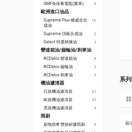
SMF免保養電瓶(重車)
9
歐洲進口油品
Supreme Plus 權威全合
16
成油
Supreme 頂級合成油
2
Select 特選精煉油
2
變速箱油/齒輪油/剎車油
ACDelco 變速箱油
8
ACDelco 齒輪油
3
ACDelco 剎車油
2
系列
機油濾清器
日規機油濾清器
62
歐規機油濾清器
23
美規機油濾清器
4
雨刷
顯
刷無痕® 雙效矽膠雨刷
9