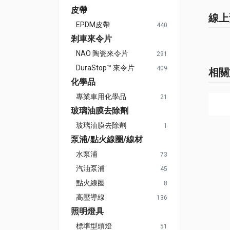
皮帶
線上
EPDM皮帶
440
剎車來令片
NAO 陶瓷來令片
291
DuraStop™ 來令片
409
相關
化學品
專業車用化學品
21
玻璃油膜去除劑
玻璃油膜去除劑
1
泵浦/點火線圈/線材
水泵浦
73
汽油泵浦
45
點火線圈
8
高壓導線
136
照明燈具
標準型頭燈
51