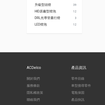
升級型頭燈
39
HID原廠型燈泡
12
DRL光導管晝行燈
3
LED燈泡
12
ACDelco
產品資訊
關於我們
零件目錄
服務條款
車型搜尋零件
隱私權政策
電瓶保固
聯絡我們
產品快訊