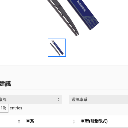
建議
廠牌
選擇車系
entries
車系
車型(引擎型式)