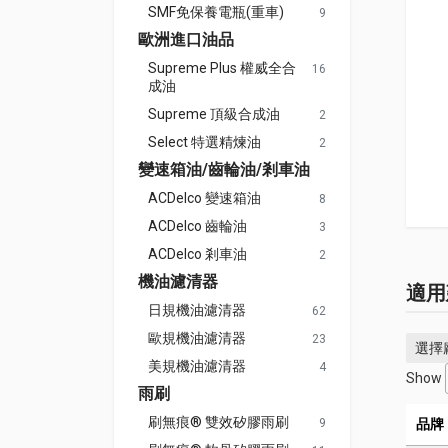
SMF免保養電瓶(重車)
9
歐洲進口油品
Supreme Plus 權威全合
16
成油
Supreme 頂級合成油
2
Select 特選精煉油
2
變速箱油/齒輪油/剎車油
ACDelco 變速箱油
8
ACDelco 齒輪油
3
ACDelco 剎車油
2
機油濾清器
適用
日規機油濾清器
62
歐規機油濾清器
23
選擇
美規機油濾清器
4
Show
雨刷
刷無痕® 雙效矽膠雨刷
9
品牌