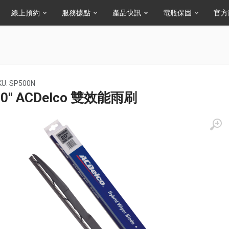
線上預約
服務據點
產品快訊
電瓶保固
官方
KU: SP500N
20" ACDelco 雙效能雨刷