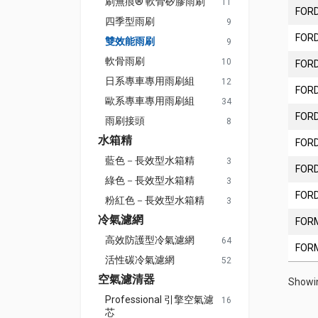
刷無痕® 軟骨矽膠雨刷
11
FOR
四季型雨刷
9
FOR
雙效能雨刷
9
軟骨雨刷
10
FOR
日系專車專用雨刷組
12
FOR
歐系專車專用雨刷組
34
FOR
雨刷接頭
8
水箱精
FOR
藍色－長效型水箱精
3
FOR
綠色－長效型水箱精
3
FOR
粉紅色－長效型水箱精
3
冷氣濾網
FOR
高效防護型冷氣濾網
64
FOR
活性碳冷氣濾網
52
空氣濾清器
Showin
Professional 引擎空氣濾
16
芯