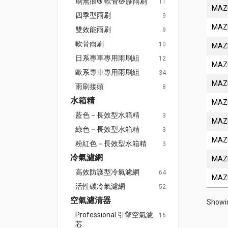
刷無痕® 軟骨矽膠雨刷
11
MAZ
四季型雨刷
9
MAZ
雙效能雨刷
9
軟骨雨刷
10
MAZ
日系專車專用雨刷組
12
MAZ
歐系專車專用雨刷組
34
MAZ
雨刷接頭
8
水箱精
MAZ
藍色－長效型水箱精
3
MAZ
綠色－長效型水箱精
3
MAZ
粉紅色－長效型水箱精
3
冷氣濾網
MAZ
高效防護型冷氣濾網
64
MAZ
活性碳冷氣濾網
52
空氣濾清器
Showin
Professional 引擎空氣濾
16
芯