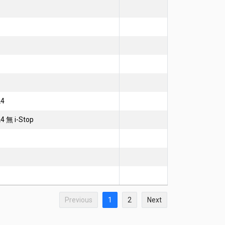
L4
4 無 i-Stop
Previous
1
2
Next