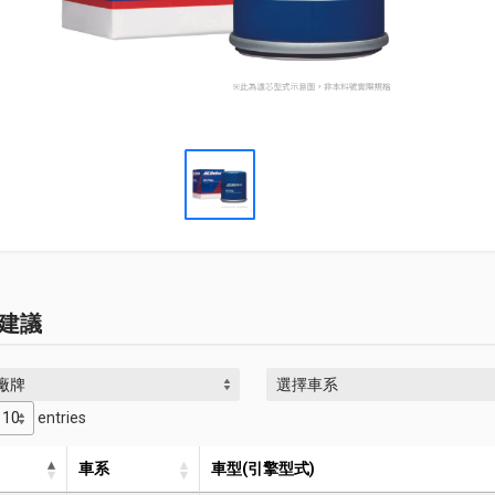
建議
廠牌
選擇車系
entries
車系
車型(引擎型式)