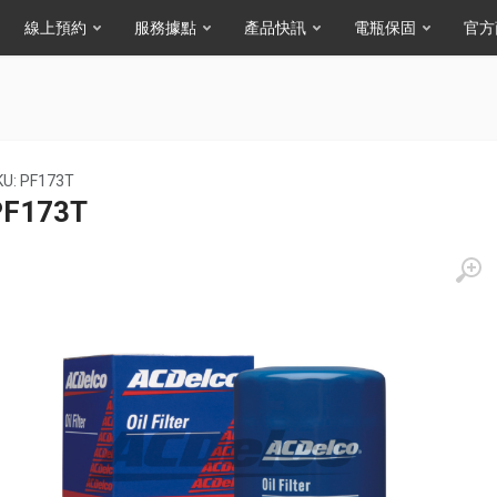
線上預約
服務據點
產品快訊
電瓶保固
官方
KU: PF173T
PF173T