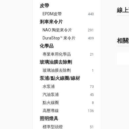
皮帶
線上
EPDM皮帶
440
剎車來令片
NAO 陶瓷來令片
291
DuraStop™ 來令片
409
相關
化學品
專業車用化學品
21
玻璃油膜去除劑
玻璃油膜去除劑
1
泵浦/點火線圈/線材
水泵浦
73
汽油泵浦
45
點火線圈
8
高壓導線
136
照明燈具
標準型頭燈
51