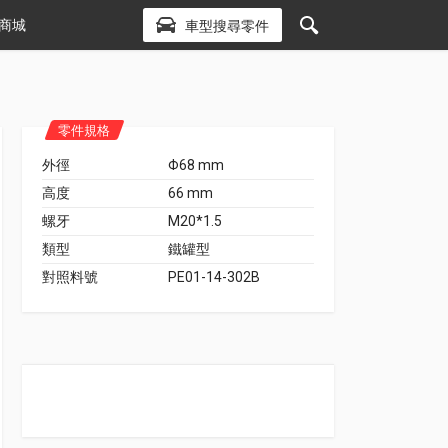
商城
車型搜尋零件
零件規格
外徑
Φ68 mm
高度
66 mm
螺牙
M20*1.5
類型
鐵罐型
對照料號
PE01-14-302B