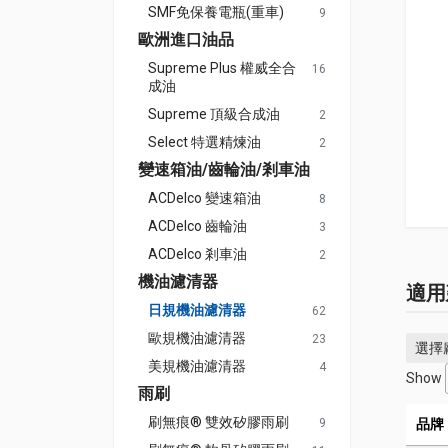
SMF免保養電瓶(重車)
9
歐洲進口油品
Supreme Plus 權威全合
16
成油
Supreme 頂級合成油
2
Select 特選精煉油
2
變速箱油/齒輪油/剎車油
ACDelco 變速箱油
8
ACDelco 齒輪油
3
ACDelco 剎車油
2
機油濾清器
適用
日規機油濾清器
62
歐規機油濾清器
23
選擇
美規機油濾清器
4
Show
雨刷
刷無痕® 雙效矽膠雨刷
9
品牌