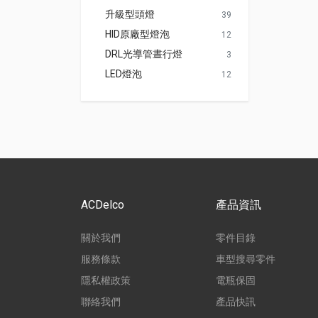
升級型頭燈
39
HID原廠型燈泡
12
DRL光導管晝行燈
3
LED燈泡
12
ACDelco
產品資訊
關於我們
零件目錄
服務條款
車型搜尋零件
隱私權政策
電瓶保固
聯絡我們
產品快訊