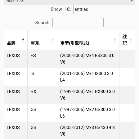
Show
entries
Search:
註
品牌
車系
車型(引擎型式)
記
LEXUS
ES
(2000-2003) Mk4 ES300 3.0
V6
LEXUS
IS
(2001-2005) Mk1 IS300 3.0
L4
LEXUS
RX
(1999-2003) Mk1 RX300 3.0
V6
LEXUS
GS
(1997-2005) Mk2 GS300 3.0
L6
LEXUS
GS
(2005-2012) Mk3 GS430 4.3
V8