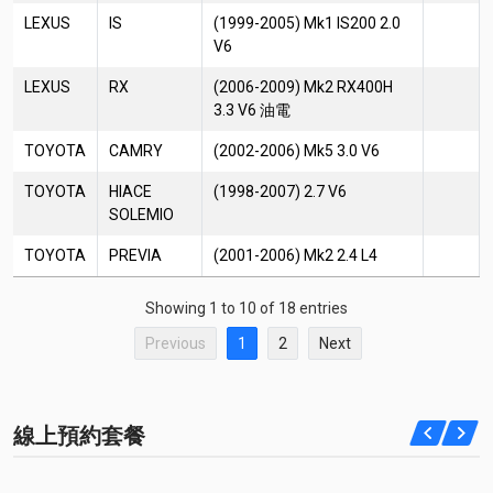
LEXUS
IS
(1999-2005) Mk1 IS200 2.0
V6
LEXUS
RX
(2006-2009) Mk2 RX400H
3.3 V6 油電
TOYOTA
CAMRY
(2002-2006) Mk5 3.0 V6
TOYOTA
HIACE
(1998-2007) 2.7 V6
SOLEMIO
TOYOTA
PREVIA
(2001-2006) Mk2 2.4 L4
Showing 1 to 10 of 18 entries
Previous
1
2
Next
線上預約套餐