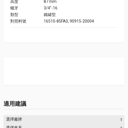
高度
87 mm
螺牙
3/4”-16
類型
鐵罐型
對照料號
16510-85FA0, 90915-20004
適用建議
選擇廠牌
選擇車系