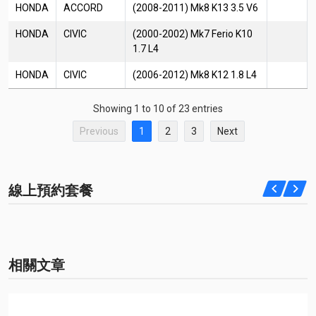
HONDA
ACCORD
(2008-2011) Mk8 K13 3.5 V6
HONDA
CIVIC
(2000-2002) Mk7 Ferio K10
1.7 L4
HONDA
CIVIC
(2006-2012) Mk8 K12 1.8 L4
Showing 1 to 10 of 23 entries
Previous
1
2
3
Next
線上預約套餐
相關文章