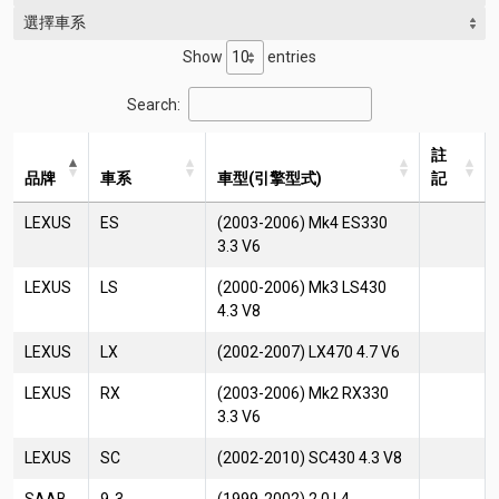
選擇車系
Show
entries
Search:
註
品牌
車系
車型(引擎型式)
記
LEXUS
ES
(2003-2006) Mk4 ES330
3.3 V6
LEXUS
LS
(2000-2006) Mk3 LS430
4.3 V8
LEXUS
LX
(2002-2007) LX470 4.7 V6
LEXUS
RX
(2003-2006) Mk2 RX330
3.3 V6
LEXUS
SC
(2002-2010) SC430 4.3 V8
SAAB
9-3
(1999-2002) 2.0 L4