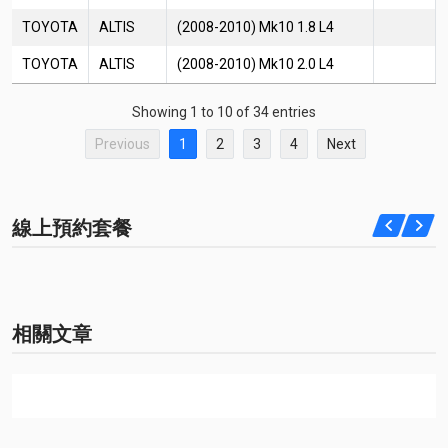
TOYOTA
ALTIS
(2008-2010) Mk10 1.8 L4
TOYOTA
ALTIS
(2008-2010) Mk10 2.0 L4
Showing 1 to 10 of 34 entries
Previous
1
2
3
4
Next
線上預約套餐
相關文章