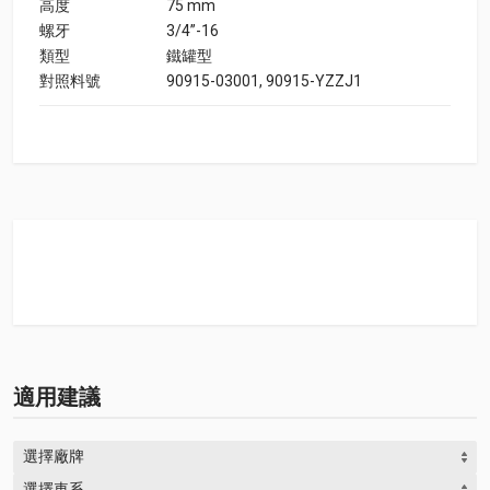
高度
75 mm
螺牙
3/4”-16
類型
鐵罐型
對照料號
90915-03001, 90915-YZZJ1
適用建議
選擇廠牌
選擇車系