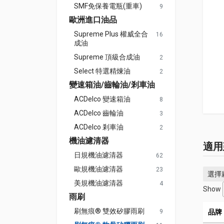
SMF免保養電瓶(重車)
9
歐洲進口油品
Supreme Plus 權威全合
16
成油
Supreme 頂級合成油
2
Select 特選精煉油
2
變速箱油/齒輪油/剎車油
ACDelco 變速箱油
8
ACDelco 齒輪油
3
ACDelco 剎車油
2
機油濾清器
適用
日規機油濾清器
62
歐規機油濾清器
23
選擇
美規機油濾清器
4
Show
雨刷
刷無痕® 雙效矽膠雨刷
9
品牌