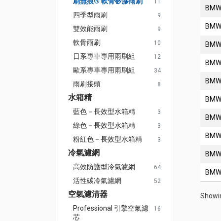
刷無痕® 軟骨矽膠雨刷
11
BM
四季型雨刷
9
BM
雙效能雨刷
9
軟骨雨刷
10
BM
日系專車專用雨刷組
12
BM
歐系專車專用雨刷組
34
BM
雨刷接頭
8
水箱精
BM
藍色－長效型水箱精
3
BM
綠色－長效型水箱精
3
BM
粉紅色－長效型水箱精
3
冷氣濾網
BM
高效防護型冷氣濾網
64
BM
活性碳冷氣濾網
52
空氣濾清器
Showin
Professional 引擎空氣濾
16
芯