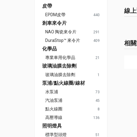
皮帶
線上
EPDM皮帶
440
剎車來令片
NAO 陶瓷來令片
291
DuraStop™ 來令片
409
相關
化學品
專業車用化學品
21
玻璃油膜去除劑
玻璃油膜去除劑
1
泵浦/點火線圈/線材
水泵浦
73
汽油泵浦
45
點火線圈
8
高壓導線
136
照明燈具
標準型頭燈
51