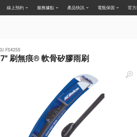
線上預約
服務據點
產品快訊
電瓶保固
官方
KU: FS425S
17" 刷無痕® 軟骨矽膠雨刷