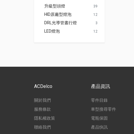
升級型頭燈
39
HID原廠型燈泡
12
DRL光導管晝行燈
3
LED燈泡
12
ACDelco
產品資訊
關於我們
零件目錄
服務條款
車型搜尋零件
隱私權政策
電瓶保固
聯絡我們
產品快訊