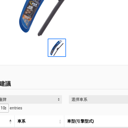
建議
廠牌
選擇車系
entries
車系
車型(引擎型式)