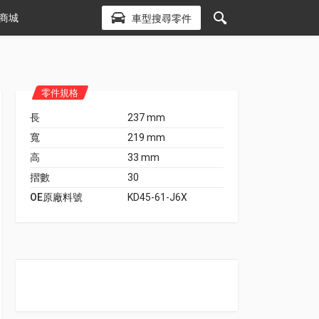
商城
車型搜尋零件
零件規格
長
237 mm
寬
219 mm
高
33 mm
摺數
30
OE原廠料號
KD45-61-J6X