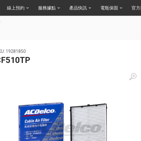
線上預約
服務據點
產品快訊
電瓶保固
官方
KU: 19281850
CF510TP