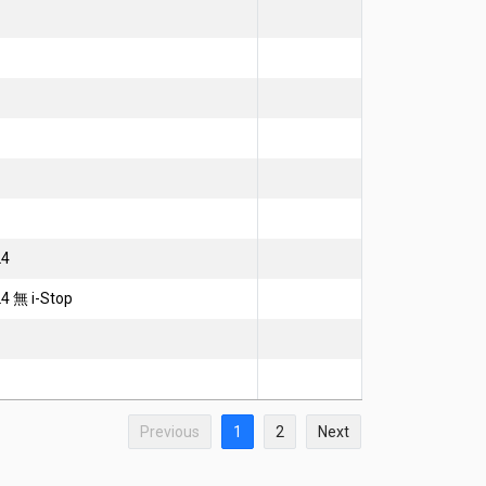
L4
4 無 i-Stop
Previous
1
2
Next