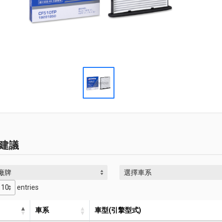
建議
廠牌
選擇車系
entries
車系
車型(引擎型式)