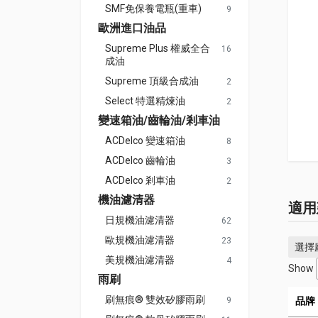
SMF免保養電瓶(重車)
9
歐洲進口油品
Supreme Plus 權威全合
16
成油
Supreme 頂級合成油
2
Select 特選精煉油
2
變速箱油/齒輪油/剎車油
ACDelco 變速箱油
8
ACDelco 齒輪油
3
ACDelco 剎車油
2
機油濾清器
適用
日規機油濾清器
62
歐規機油濾清器
23
選擇
美規機油濾清器
4
Show
雨刷
刷無痕® 雙效矽膠雨刷
9
品牌