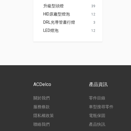
升級型頭燈
39
HID原廠型燈泡
12
DRL光導管晝行燈
3
LED燈泡
12
ACDelco
產品資訊
關於我們
零件目錄
服務條款
車型搜尋零件
隱私權政策
電瓶保固
聯絡我們
產品快訊