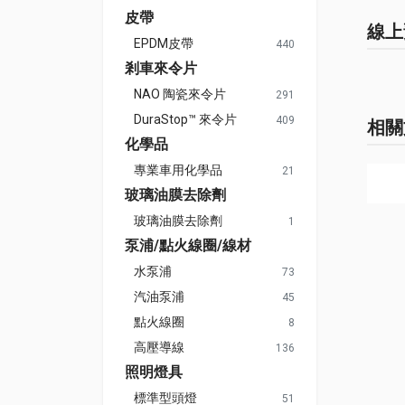
皮帶
線上
EPDM皮帶
440
剎車來令片
NAO 陶瓷來令片
291
DuraStop™ 來令片
409
相關
化學品
專業車用化學品
21
玻璃油膜去除劑
玻璃油膜去除劑
1
泵浦/點火線圈/線材
水泵浦
73
汽油泵浦
45
點火線圈
8
高壓導線
136
照明燈具
標準型頭燈
51