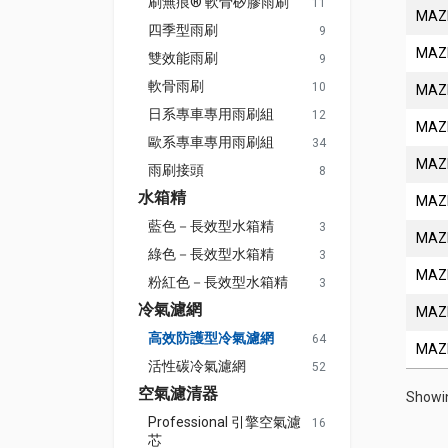
刷無痕® 軟骨矽膠雨刷
11
MAZ
四季型雨刷
9
MAZ
雙效能雨刷
9
軟骨雨刷
10
MAZ
日系專車專用雨刷組
12
MAZ
歐系專車專用雨刷組
34
MAZ
雨刷接頭
8
水箱精
MAZ
藍色－長效型水箱精
3
MAZ
綠色－長效型水箱精
3
MAZ
粉紅色－長效型水箱精
3
冷氣濾網
MAZ
高效防護型冷氣濾網
64
MAZ
活性碳冷氣濾網
52
空氣濾清器
Showin
Professional 引擎空氣濾
16
芯