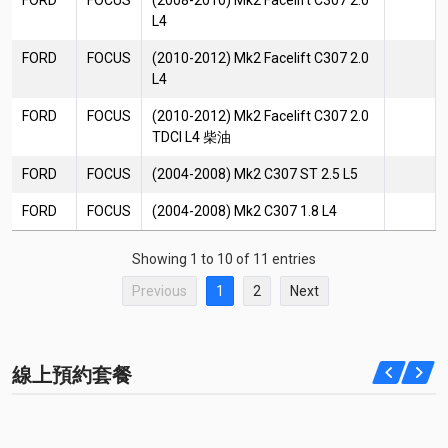
L4
FORD
FOCUS
(2010-2012) Mk2 Facelift C307 2.0
L4
FORD
FOCUS
(2010-2012) Mk2 Facelift C307 2.0
TDCI L4 柴油
FORD
FOCUS
(2004-2008) Mk2 C307 ST 2.5 L5
FORD
FOCUS
(2004-2008) Mk2 C307 1.8 L4
Showing 1 to 10 of 11 entries
Previous
1
2
Next
線上預約套餐