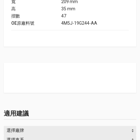
寬
209 mm
高
35 mm
摺數
47
OE原廠料號
4M5J-19G244-AA
適用建議
選擇廠牌
選擇車系