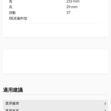
寬
233 mm
高
29 mm
摺數
37
OE原廠料號
適用建議
選擇廠牌
選擇車系