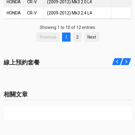
HONDA
CR-V
(2009-2012) Mk3 2.0 L4
HONDA
CR-V
(2009-2012) Mk3 2.4 L4
Showing 1 to 10 of 12 entries
Previous
1
2
Next
線上預約套餐
相關文章