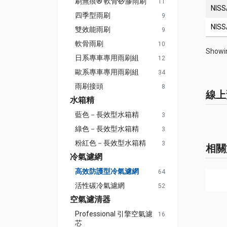
刷無痕® 軟骨矽膠雨刷
11
NIS
四季型雨刷
9
NIS
雙效能雨刷
9
軟骨雨刷
10
Showin
日系專車專用雨刷組
12
歐系專車專用雨刷組
34
雨刷接頭
8
線上
水箱精
藍色－長效型水箱精
3
綠色－長效型水箱精
3
粉紅色－長效型水箱精
3
相關
冷氣濾網
高效防護型冷氣濾網
64
活性碳冷氣濾網
52
空氣濾清器
Professional 引擎空氣濾
16
芯