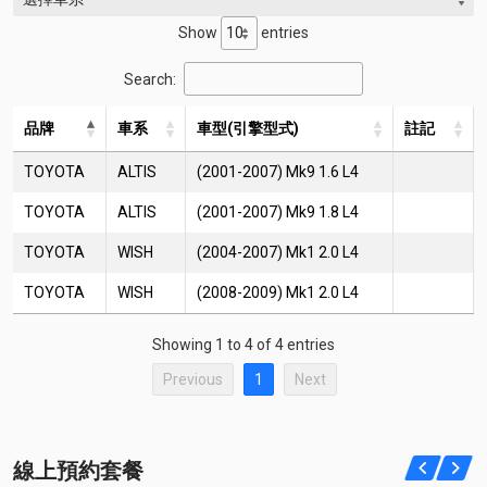
Show
entries
Search:
品牌
車系
車型(引擎型式)
註記
TOYOTA
ALTIS
(2001-2007) Mk9 1.6 L4
TOYOTA
ALTIS
(2001-2007) Mk9 1.8 L4
TOYOTA
WISH
(2004-2007) Mk1 2.0 L4
TOYOTA
WISH
(2008-2009) Mk1 2.0 L4
Showing 1 to 4 of 4 entries
Previous
1
Next
線上預約套餐