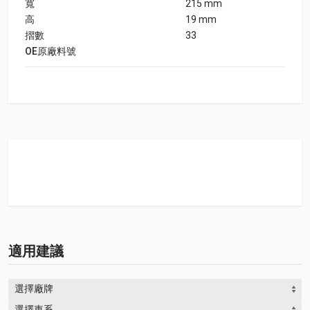
寬
215 mm
高
19 mm
摺數
33
OE原廠料號
適用建議
選擇廠牌
選擇車系