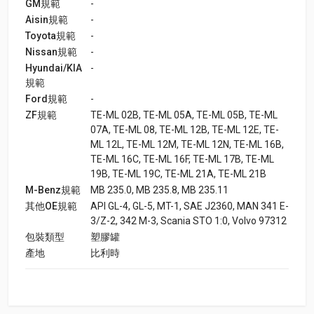
GM規範
-
Aisin規範
-
Toyota規範
-
Nissan規範
-
Hyundai/KIA
-
規範
Ford規範
-
ZF規範
TE-ML 02B, TE-ML 05A, TE-ML 05B, TE-ML
07A, TE-ML 08, TE-ML 12B, TE-ML 12E, TE-
ML 12L, TE-ML 12M, TE-ML 12N, TE-ML 16B,
TE-ML 16C, TE-ML 16F, TE-ML 17B, TE-ML
19B, TE-ML 19C, TE-ML 21A, TE-ML 21B
M-Benz規範
MB 235.0, MB 235.8, MB 235.11
其他OE規範
API GL-4, GL-5, MT-1, SAE J2360, MAN 341 E-
3/Z-2, 342 M-3, Scania STO 1:0, Volvo 97312
包裝類型
塑膠罐
產地
比利時