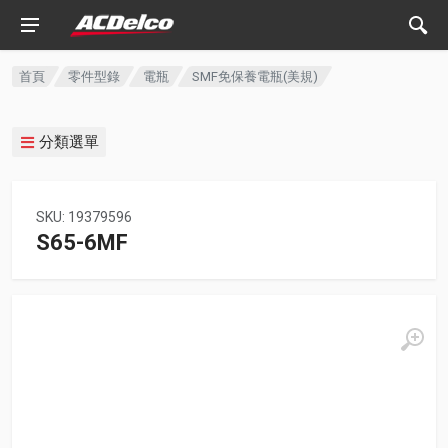
首頁
零件型錄
電瓶
SMF免保養電瓶(美規)
分類選單
SKU: 19379596
S65-6MF