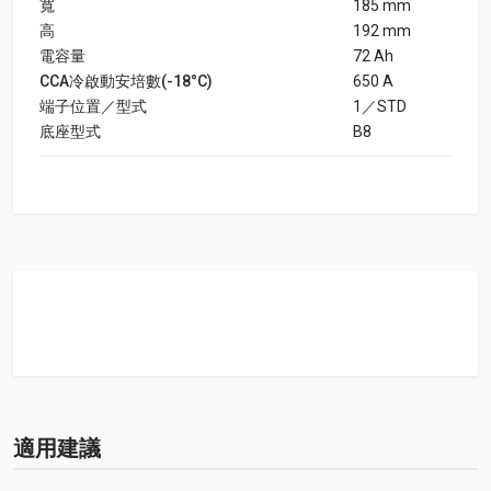
寬
185 mm
高
192 mm
電容量
72 Ah
CCA冷啟動安培數(-18°C)
650 A
端子位置／型式
1／STD
底座型式
B8
適用建議