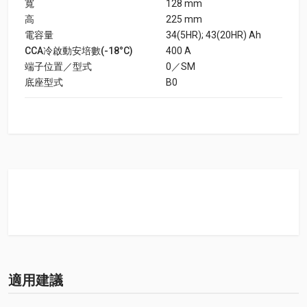
寬
128 mm
高
225 mm
電容量
34(5HR); 43(20HR) Ah
CCA冷啟動安培數(-18°C)
400 A
端子位置／型式
0／SM
底座型式
B0
適用建議