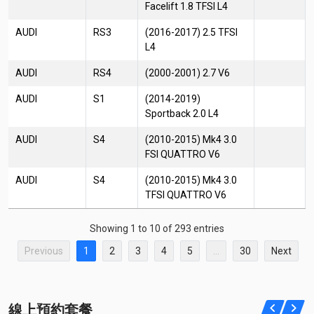
Facelift 1.8 TFSI L4
AUDI
RS3
(2016-2017) 2.5 TFSI
L4
AUDI
RS4
(2000-2001) 2.7 V6
AUDI
S1
(2014-2019)
Sportback 2.0 L4
AUDI
S4
(2010-2015) Mk4 3.0
FSI QUATTRO V6
AUDI
S4
(2010-2015) Mk4 3.0
TFSI QUATTRO V6
Showing 1 to 10 of 293 entries
Previous
1
2
3
4
5
…
30
Next
線上預約套餐