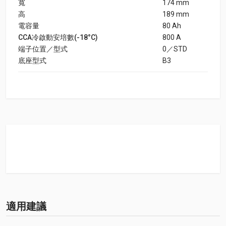
寬
174 mm
高
189 mm
電容量
80 Ah
CCA冷啟動安培數(-18°C)
800 A
端子位置／型式
0／STD
底座型式
B3
適用建議