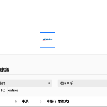
建議
廠牌
選擇車系
entries
車系
車型(引擎型式)