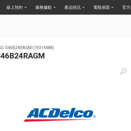
線上預約
服務據點
產品快訊
電瓶保固
官方
KU: S46B24RAGM (19314488)
S46B24RAGM