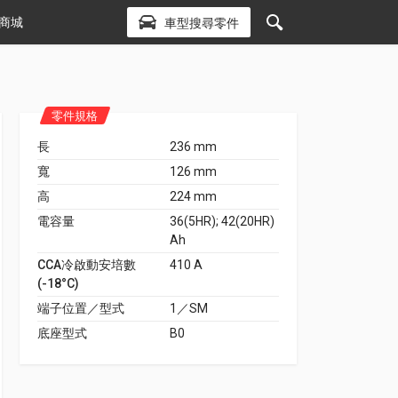
商城
車型搜尋零件
零件規格
長
236 mm
寬
126 mm
高
224 mm
電容量
36(5HR); 42(20HR)
Ah
CCA冷啟動安培數
410 A
(-18°C)
端子位置／型式
1／SM
底座型式
B0