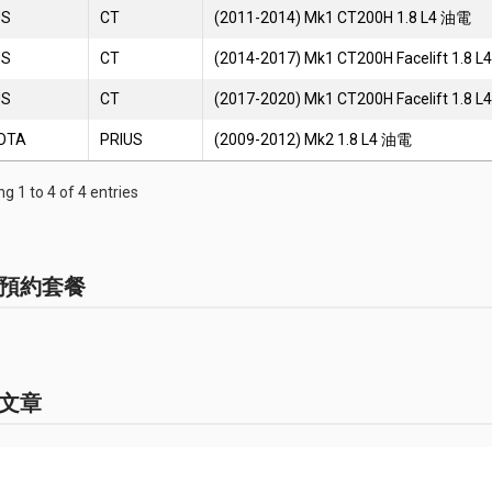
US
CT
(2011-2014) Mk1 CT200H 1.8 L4 油電
US
CT
(2014-2017) Mk1 CT200H Facelift 1.8 
US
CT
(2017-2020) Mk1 CT200H Facelift 1.8 
OTA
PRIUS
(2009-2012) Mk2 1.8 L4 油電
g 1 to 4 of 4 entries
預約套餐
文章