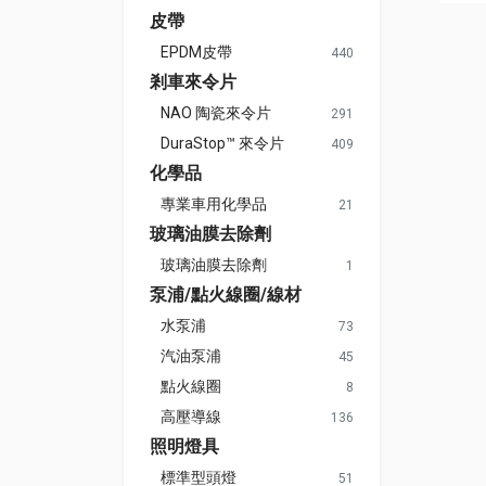
皮帶
EPDM皮帶
440
剎車來令片
NAO 陶瓷來令片
291
DuraStop™ 來令片
409
化學品
專業車用化學品
21
玻璃油膜去除劑
玻璃油膜去除劑
1
泵浦/點火線圈/線材
水泵浦
73
汽油泵浦
45
點火線圈
8
高壓導線
136
照明燈具
標準型頭燈
51