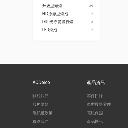
升級型頭燈
39
HID原廠型燈泡
12
DRL光導管晝行燈
3
LED燈泡
12
ACDelco
產品資訊
關於我們
零件目錄
服務條款
車型搜尋零件
隱私權政策
電瓶保固
聯絡我們
產品快訊