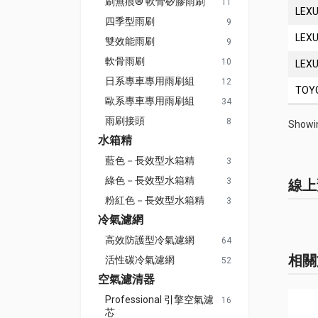
刷無痕® 軟骨矽膠雨刷
11
LEX
四季型雨刷
9
LEX
雙效能雨刷
9
軟骨雨刷
10
LEX
日系專車專用雨刷組
12
TOY
歐系專車專用雨刷組
34
雨刷接頭
8
Showin
水箱精
藍色－長效型水箱精
3
綠色－長效型水箱精
3
線上
粉紅色－長效型水箱精
3
冷氣濾網
高效防護型冷氣濾網
64
相關
活性碳冷氣濾網
52
空氣濾清器
Professional 引擎空氣濾
16
芯