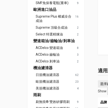
SMF免保養電瓶(重車)
9
歐洲進口油品
Supreme Plus 權威全合
16
成油
Supreme 頂級合成油
2
Select 特選精煉油
2
變速箱油/齒輪油/剎車油
ACDelco 變速箱油
8
ACDelco 齒輪油
3
ACDelco 剎車油
2
機油濾清器
適用
日規機油濾清器
62
歐規機油濾清器
23
選擇
美規機油濾清器
4
Show
雨刷
刷無痕® 雙效矽膠雨刷
9
品牌