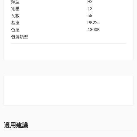
類型
H3
電壓
12
瓦數
55
基座
PK22s
色溫
4300K
包裝類型
適用建議