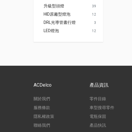
升級型頭燈
39
HID原廠型燈泡
12
DRL光導管晝行燈
3
LED燈泡
12
ACDelco
產品資訊
關於我們
零件目錄
服務條款
車型搜尋零件
隱私權政策
電瓶保固
聯絡我們
產品快訊