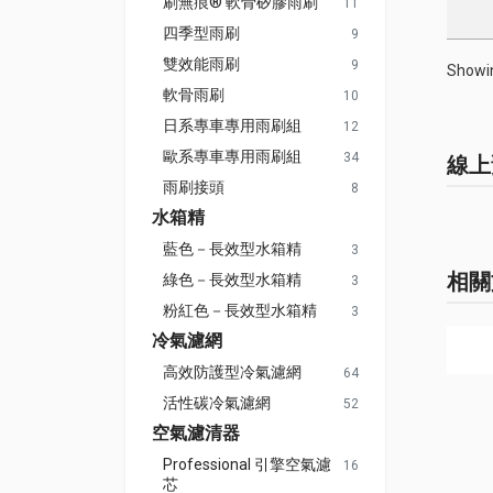
刷無痕® 軟骨矽膠雨刷
11
四季型雨刷
9
雙效能雨刷
9
Showin
軟骨雨刷
10
日系專車專用雨刷組
12
歐系專車專用雨刷組
34
線上
雨刷接頭
8
水箱精
藍色－長效型水箱精
3
相關
綠色－長效型水箱精
3
粉紅色－長效型水箱精
3
冷氣濾網
高效防護型冷氣濾網
64
活性碳冷氣濾網
52
空氣濾清器
Professional 引擎空氣濾
16
芯