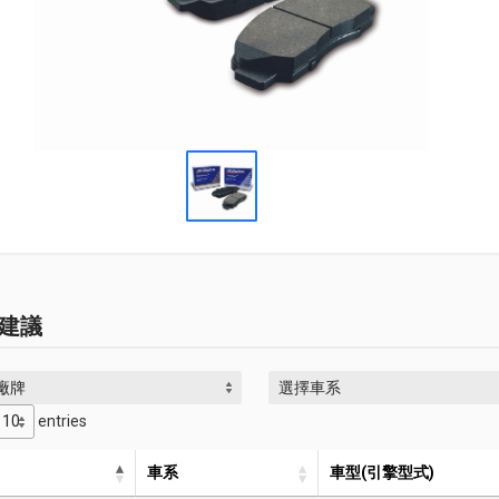
建議
廠牌
選擇車系
entries
車系
車型(引擎型式)