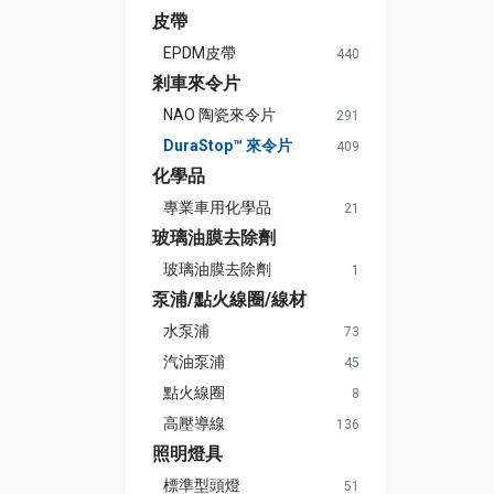
皮帶
EPDM皮帶
440
剎車來令片
NAO 陶瓷來令片
291
DuraStop™ 來令片
409
化學品
專業車用化學品
21
玻璃油膜去除劑
玻璃油膜去除劑
1
泵浦/點火線圈/線材
水泵浦
73
汽油泵浦
45
點火線圈
8
高壓導線
136
照明燈具
標準型頭燈
51