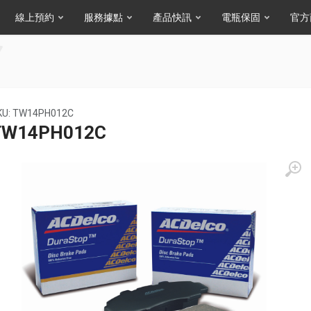
線上預約
服務據點
產品快訊
電瓶保固
官方
KU: TW14PH012C
TW14PH012C