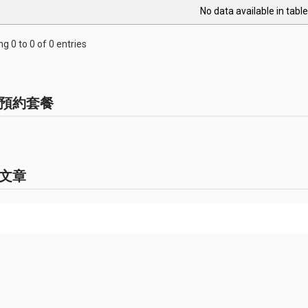
No data available in table
g 0 to 0 of 0 entries
預約套餐
文章