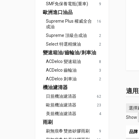
SMF免保養電瓶(重車)
9
歐洲進口油品
Supreme Plus 權威全合
16
成油
Supreme 頂級合成油
2
Select 特選精煉油
2
變速箱油/齒輪油/剎車油
ACDelco 變速箱油
8
ACDelco 齒輪油
3
ACDelco 剎車油
2
機油濾清器
適用
日規機油濾清器
62
歐規機油濾清器
23
選擇
美規機油濾清器
4
Show
雨刷
刷無痕® 雙效矽膠雨刷
9
品牌