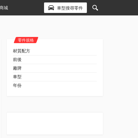
商城
車型搜尋零件
零件規格
材質配方
前後
廠牌
車型
年份