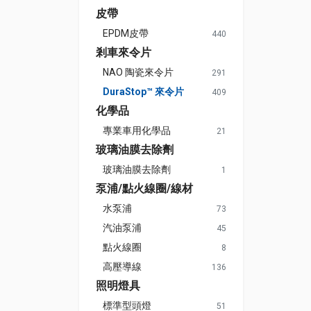
皮帶
EPDM皮帶
440
剎車來令片
NAO 陶瓷來令片
291
DuraStop™ 來令片
409
化學品
專業車用化學品
21
玻璃油膜去除劑
玻璃油膜去除劑
1
泵浦/點火線圈/線材
水泵浦
73
汽油泵浦
45
點火線圈
8
高壓導線
136
照明燈具
標準型頭燈
51