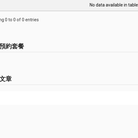
No data available in table
g 0 to 0 of 0 entries
預約套餐
文章