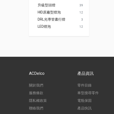
升級型頭燈
39
HID原廠型燈泡
12
DRL光導管晝行燈
3
LED燈泡
12
ACDelco
產品資訊
關於我們
零件目錄
服務條款
車型搜尋零件
隱私權政策
電瓶保固
聯絡我們
產品快訊