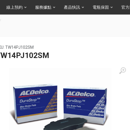
線上預約
服務據點
產品快訊
電瓶保固
官方
KU: TW14PJ102SM
TW14PJ102SM