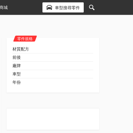
商城
車型搜尋零件
零件規格
材質配方
前後
廠牌
車型
年份