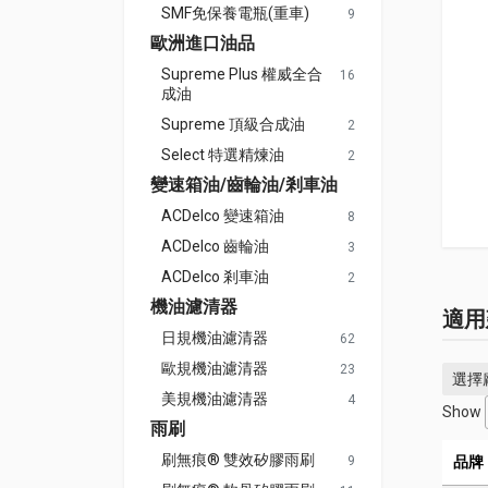
SMF免保養電瓶(重車)
9
歐洲進口油品
Supreme Plus 權威全合
16
成油
Supreme 頂級合成油
2
Select 特選精煉油
2
變速箱油/齒輪油/剎車油
ACDelco 變速箱油
8
ACDelco 齒輪油
3
ACDelco 剎車油
2
機油濾清器
適用
日規機油濾清器
62
歐規機油濾清器
23
選擇
美規機油濾清器
4
Show
雨刷
刷無痕® 雙效矽膠雨刷
9
品牌