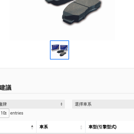
建議
廠牌
選擇車系
entries
車系
車型(引擎型式)