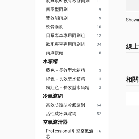
刷無痕® 軟骨矽膠雨刷
11
四季型雨刷
9
雙效能雨刷
9
Showin
軟骨雨刷
10
日系專車專用雨刷組
12
歐系專車專用雨刷組
34
線上
雨刷接頭
8
水箱精
藍色－長效型水箱精
3
相關
綠色－長效型水箱精
3
粉紅色－長效型水箱精
3
冷氣濾網
高效防護型冷氣濾網
64
活性碳冷氣濾網
52
空氣濾清器
Professional 引擎空氣濾
16
芯