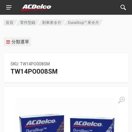
首頁
零件型錄
剎車來令片
DuraStop™ 來令片
分類選單
SKU: TW14PO008SM
TW14PO008SM