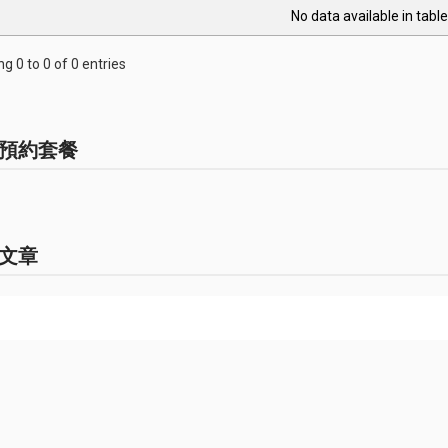
No data available in table
g 0 to 0 of 0 entries
預約套餐
文章