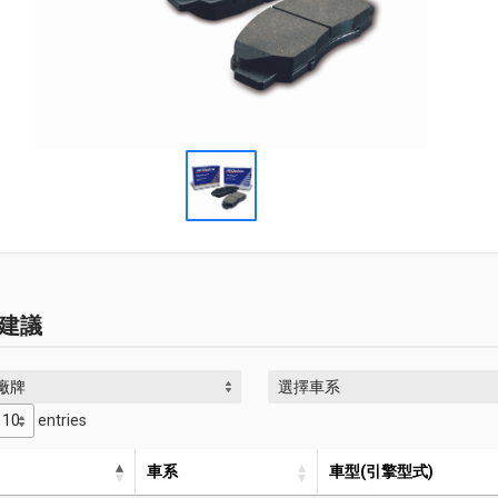
建議
廠牌
選擇車系
entries
車系
車型(引擎型式)