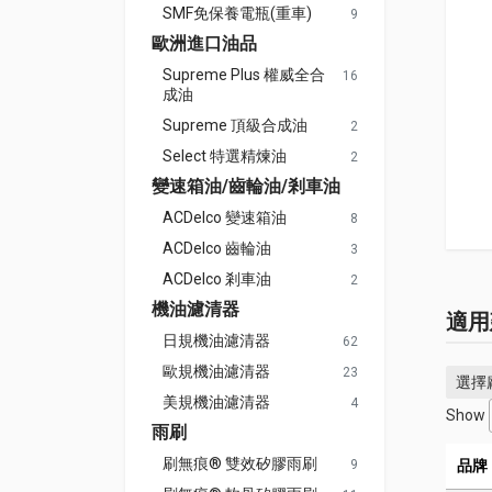
SMF免保養電瓶(重車)
9
歐洲進口油品
Supreme Plus 權威全合
16
成油
Supreme 頂級合成油
2
Select 特選精煉油
2
變速箱油/齒輪油/剎車油
ACDelco 變速箱油
8
ACDelco 齒輪油
3
ACDelco 剎車油
2
機油濾清器
適用
日規機油濾清器
62
歐規機油濾清器
23
選擇
美規機油濾清器
4
Show
雨刷
刷無痕® 雙效矽膠雨刷
9
品牌