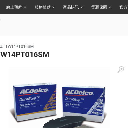
線上預約
服務據點
產品快訊
電瓶保固
官方
KU: TW14PT016SM
TW14PT016SM