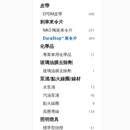
皮帶
EPDM皮帶
440
剎車來令片
NAO 陶瓷來令片
291
DuraStop™ 來令片
409
化學品
專業車用化學品
21
玻璃油膜去除劑
玻璃油膜去除劑
1
泵浦/點火線圈/線材
水泵浦
73
汽油泵浦
45
點火線圈
8
高壓導線
136
照明燈具
標準型頭燈
51