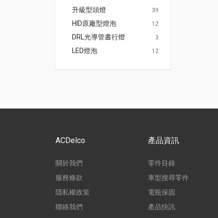
升級型頭燈
39
HID原廠型燈泡
12
DRL光導管晝行燈
3
LED燈泡
12
ACDelco
產品資訊
關於我們
零件目錄
服務條款
車型搜尋零件
隱私權政策
電瓶保固
聯絡我們
產品快訊