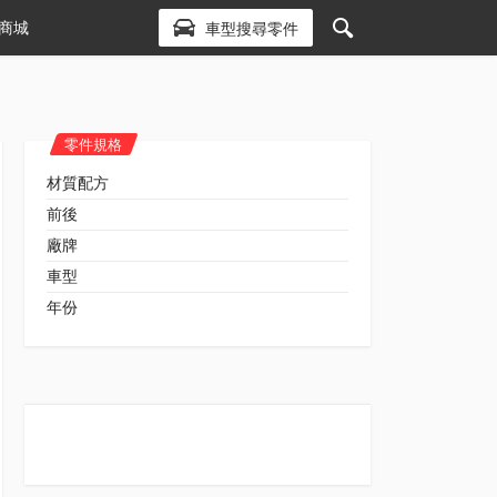
商城
車型搜尋零件
零件規格
材質配方
前後
廠牌
車型
年份