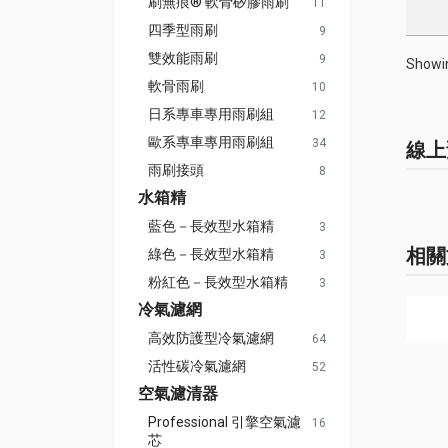
刷無痕® 軟骨矽膠雨刷
11
四季型雨刷
9
雙效能雨刷
9
Showin
軟骨雨刷
10
日系專車專用雨刷組
12
歐系專車專用雨刷組
34
線上
雨刷接頭
8
水箱精
藍色－長效型水箱精
3
相關
綠色－長效型水箱精
3
粉紅色－長效型水箱精
3
冷氣濾網
高效防護型冷氣濾網
64
活性碳冷氣濾網
52
空氣濾清器
Professional 引擎空氣濾
16
芯