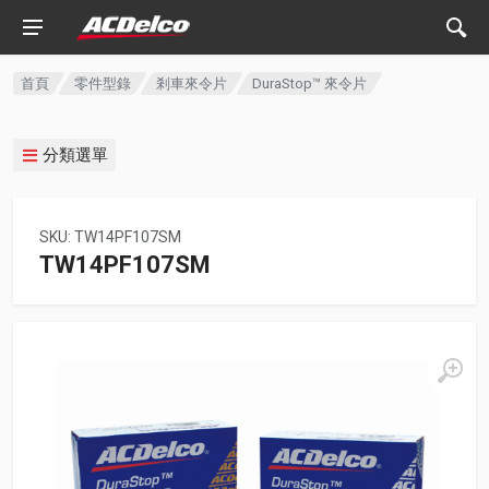
首頁
零件型錄
剎車來令片
DuraStop™ 來令片
分類選單
SKU: TW14PF107SM
TW14PF107SM